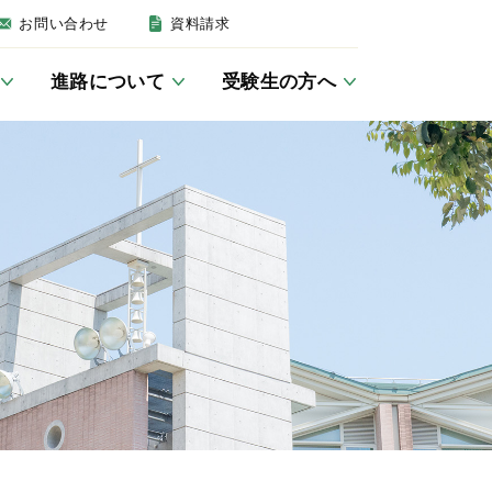
お問い合わせ
資料請求
進路について
受験生の方へ
建学の精神・沿革
英語教育について
女子聖学院の一日
卒業後の進路
募集要項
いじめ防止基本方針
JSG講座／学習室
キリスト教活動
帰国生の方へ
防災
クラブ活動