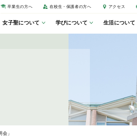
卒業生の方へ
在校生・保護者の方へ
アクセス
女子聖について
学びについて
生活について
女子聖について
学びについて
生活について
進路について
受験生の方へ
校長あいさつ
教科教育
制服
進路教育について
学校説明会
教育の三本柱
総合的な学習・探究の時間につ
年間行事
卒業生紹介
入試結果
いて
キャンパスマップ
生徒会活動
入試Q＆A
JSGラーニングセンター
説明会」