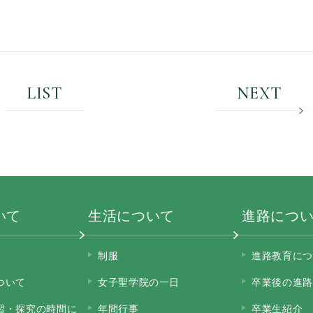
LIST
NEXT
いて
生活について
進路につ
制服
進路教育につ
ついて
女子聖学院の一日
卒業後の進路
習・探究の時間に
年間行事
卒業生紹介