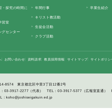
習・探究の時間に
年間行事
卒業生紹介
キリスト教活動
学習室
生徒会活動
ニングセンター
クラブ活動
へ
お問い合わせ
資料請求
教員採用情報
サイトマップ
サイトポリシ
14-8574 東京都北区中里3丁目12番2号
L：
03-3917-2277
（代表）
TEL：
03-3917-5377
（広報室直通）
IL：
koho@joshiseigakuin.ed.jp