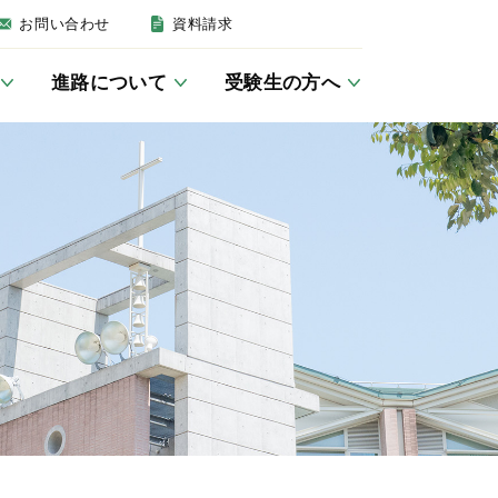
お問い合わせ
資料請求
進路について
受験生の方へ
建学の精神・沿革
英語教育について
女子聖学院の一日
卒業後の進路
募集要項
いじめ防止基本方針
JSG講座／学習室
キリスト教活動
帰国生の方へ
防災
クラブ活動