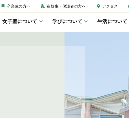
卒業生の方へ
在校生・保護者の方へ
アクセス
女子聖について
学びについて
生活について
女子聖について
学びについて
生活について
進路について
受験生の方へ
校長あいさつ
教科教育
制服
進路教育について
学校説明会
教育の三本柱
総合的な学習・探究の時間につ
年間行事
卒業生紹介
入試結果
いて
キャンパスマップ
生徒会活動
入試Q＆A
JSGラーニングセンター
細