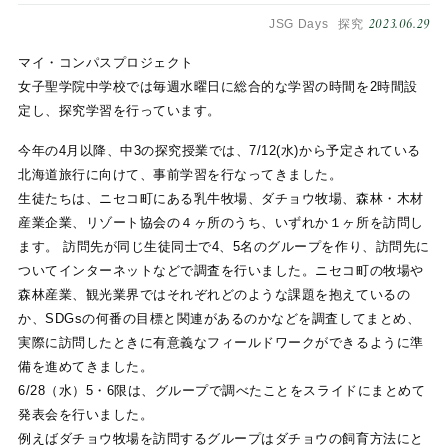
2023.06.29
JSG Days
探究
マイ・コンパスプロジェクト
女子聖学院中学校では毎週水曜日に総合的な学習の時間を2時間設
定し、探究学習を行っています。
今年の4月以降、中3の探究授業では、7/12(水)から予定されている
北海道旅行に向けて、事前学習を行なってきました。
生徒たちは、ニセコ町にある乳牛牧場、ダチョウ牧場、森林・木材
産業企業、リゾート協会の４ヶ所のうち、いずれか１ヶ所を訪問し
ます。 訪問先が同じ生徒同士で4、5名のグループを作り、訪問先に
ついてインターネットなどで調査を行いました。ニセコ町の牧場や
森林産業、観光業界ではそれぞれどのような課題を抱えているの
か、SDGsの何番の目標と関連があるのかなどを調査してまとめ、
実際に訪問したときに有意義なフィールドワークができるように準
備を進めてきました。
6/28（水）5・6限は、グループで調べたことをスライドにまとめて
発表会を行いました。
例えばダチョウ牧場を訪問するグループはダチョウの飼育方法にと