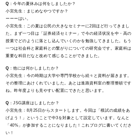
Q
：今年の夏休みは何をしましたか？
小宮先生：まじめなやつですか？
ーーーはい。
小宮先生：この夏は公民の大きなセミナーに2回ほど行ってきまし
た。まず一つ目は「証券経済セミナー」で今の経済状況を中・高の
授業でどのように落とし込んでいくのかを勉強してきました。もう
一つは社会科と家庭科との繋がりについての研究会です。家庭科は
重要な科目だなと改めて感じることができました。
Q
：他には何かしましたか？
小宮先生：今の時期は大学や専門学校から続々と資料が届きます。
その整理にあけくれていました。あとは進路資料室の整理整頓です
ね。昨年度よりも見やすい配置にできたと思います。
Q
：JSG講座はしましたか？
小宮先生：8月25日からスタートします。今回は「模試の成績をあ
げよう！」ということで中3を対象として設定しています。なんと
「40%」が参加することになりました！これブログに書いてくださ
い！