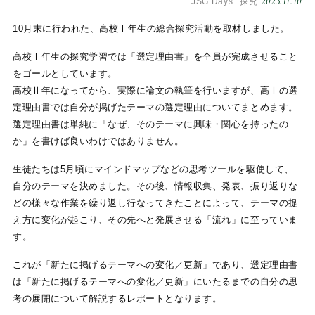
2023.11.10
JSG Days
探究
10月末に行われた、高校Ⅰ年生の総合探究活動を取材しました。
高校Ⅰ年生の探究学習では「選定理由書」を全員が完成させること
をゴールとしています。
高校Ⅱ年になってから、実際に論文の執筆を行いますが、高Ⅰの選
定理由書では自分が掲げたテーマの選定理由についてまとめます。
選定理由書は単純に「なぜ、そのテーマに興味・関心を持ったの
か」を書けば良いわけではありません。
生徒たちは5月頃にマインドマップなどの思考ツールを駆使して、
自分のテーマを決めました。その後、情報収集、発表、振り返りな
どの様々な作業を繰り返し行なってきたことによって、テーマの捉
え方に変化が起こり、その先へと発展させる「流れ」に至っていま
す。
これが「新たに掲げるテーマへの変化／更新」であり、選定理由書
は「新たに掲げるテーマへの変化／更新」にいたるまでの自分の思
考の展開について解説するレポートとなります。