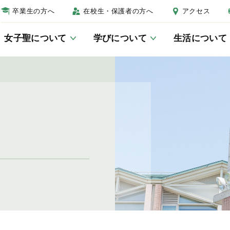
卒業生の方へ
在校生・保護者の方へ
アクセス
女子聖について
学びについて
生活について
女子聖について
学びについて
生活について
進路について
受験生の方へ
校長あいさつ
教科教育
制服
進路教育について
学校説明会
教育の三本柱
総合的な学習・探究の時間につ
年間行事
卒業生紹介
入試結果
いて
キャンパスマップ
生徒会活動
入試Q＆A
JSGラーニングセンター