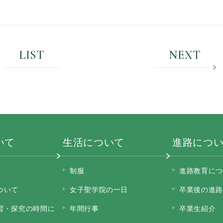
LIST
NEXT
いて
生活について
進路につ
制服
進路教育につ
ついて
女子聖学院の一日
卒業後の進路
習・探究の時間に
年間行事
卒業生紹介