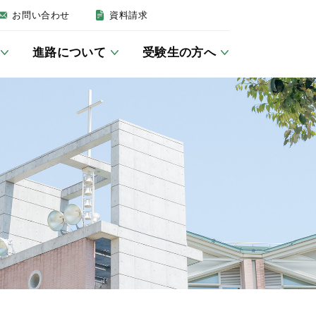
お問い合わせ
資料請求
進路について
受験生の方へ
建学の精神・沿革
英語教育について
女子聖学院の一日
卒業後の進路
募集要項
いじめ防止基本方針
JSG講座／学習室
キリスト教活動
帰国生の方へ
防災
クラブ活動