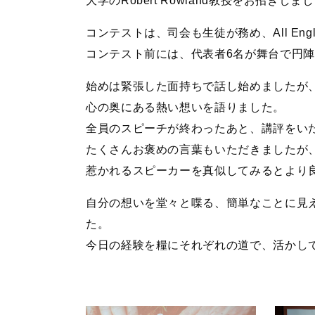
大学のRobert Rowland教授をお招きしま
コンテストは、司会も生徒が務め、All Eng
コンテスト前には、代表者6名が舞台で円
始めは緊張した面持ちで話し始めましたが
心の奥にある熱い想いを語りました。
全員のスピーチが終わったあと、講評をい
たくさんお褒めの言葉もいただきましたが
惹かれるスピーカーを真似してみるとより
自分の想いを堂々と喋る、簡単なことに見
た。
今日の経験を糧にそれぞれの道で、活かし