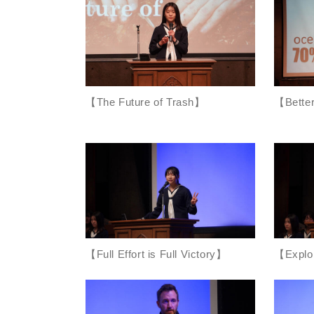
【The Future of Trash】
【Better
【Full Effort is Full Victory】
【Explo