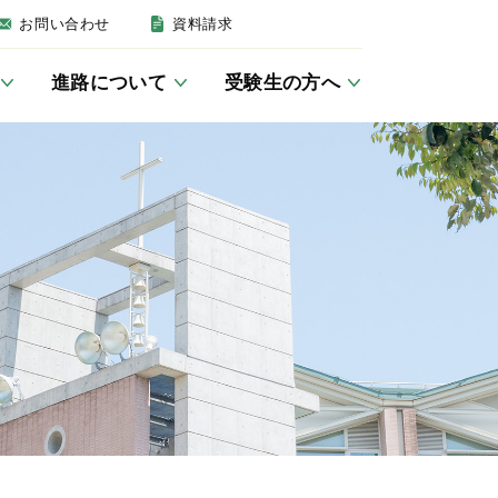
お問い合わせ
資料請求
進路について
受験生の方へ
建学の精神・沿革
英語教育について
女子聖学院の一日
卒業後の進路
募集要項
いじめ防止基本方針
JSG講座／学習室
キリスト教活動
帰国生の方へ
防災
クラブ活動