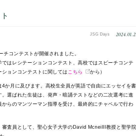
スト
2024.01.2
JSG Days
ピーチコンテストが開催されました。
学ではレシテーションコンテスト、高校ではスピーチコンテ
ーションコンテストに関しては
こちら
から）
は4か月に及びます。高校生全員が英語で自由にエッセイを
す。選ばれた生徒は、発声・暗誦テストなどの二次選考に進
員からのマンツーマン指導を受け、最終的にチャペルで行わ
員として、聖心女子大学のDavid Mcneilll教授と聖学