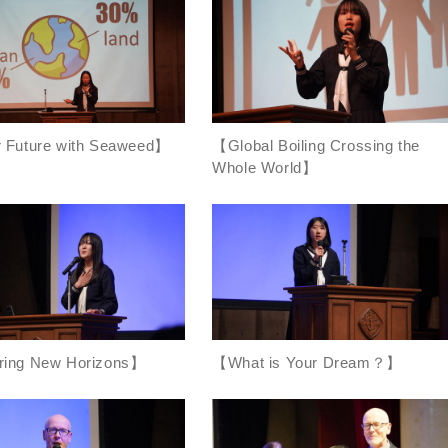
 Future with Seaweed】
【Global Boiling Crossing the
Whole World】
ring New Horizons】
【What is Your Dream？】