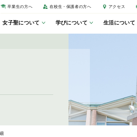
卒業生の方へ
在校生・保護者の方へ
アクセス
女子聖について
学びについて
生活について
女子聖について
学びについて
生活について
進路について
受験生の方へ
校長あいさつ
教科教育
制服
進路教育について
学校説明会
教育の三本柱
総合的な学習・探究の時間につ
年間行事
卒業生紹介
入試結果
いて
キャンパスマップ
生徒会活動
入試Q＆A
JSGラーニングセンター
細