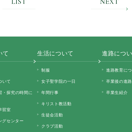
LIST
NEXT
いて
生活について
進路につ
制服
進路教育につ
ついて
女子聖学院の一日
卒業後の進路
習・探究の時間に
年間行事
卒業生紹介
キリスト教活動
学習室
生徒会活動
ニングセンター
クラブ活動