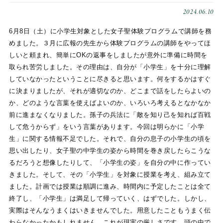
2024.06.10
6月8日（土）に小学生対象とした女子聖体験プログラムで講師を務
めました。３月に広報の先生から体験プログラムの講師をやってほ
しいと頼まれ、簡単にOKの返事をしましたが意外に準備に時間を
取られ苦労しました。その理由は、自分が「小学生」を十分に理解
していなかったということに尽きると思います。何をするかはすぐ
に決まりましたが、それが適切なのか、どこまで話をしたらよいの
か、どのような言葉を使えばよいのか、いろいろ考えるとなかなか
前に進まなくなりました。孫子の兵法に「敵を知り己を知れば百戦
して危うからず」をいう言葉があります。今回は明らかに「小学
生」に関する情報不足でした。それで、自分の息子の小学生の頃を
思い出したり、女子聖の中学生の姿から時間を巻き戻したらこうな
るだろうと想像したりして、「小学生の姿」を自分の中に作ってい
きました。そして、その「小学生」を対象に授業を考え、組み立て
ました。計画では授業は順調に進み、時間内に予定したことは全て
終了し、「小学生」は満足して帰っていく、はずでした。しかし、
実際はそんなうまくはいきませんでした。用意したこともうまく伝
わらなかったかもしれません。これが現実の厳しさです。頭の中で