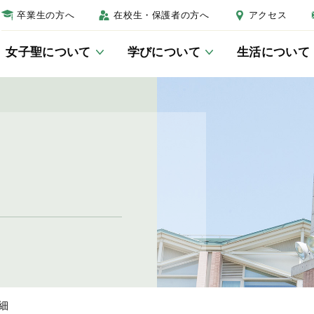
卒業生の方へ
在校生・保護者の方へ
アクセス
女子聖について
学びについて
生活について
女子聖について
学びについて
生活について
進路について
受験生の方へ
校長あいさつ
教科教育
制服
進路教育について
学校説明会
教育の三本柱
総合的な学習・探究の時間につ
年間行事
卒業生紹介
入試結果
いて
キャンパスマップ
生徒会活動
入試Q＆A
JSGラーニングセンター
細