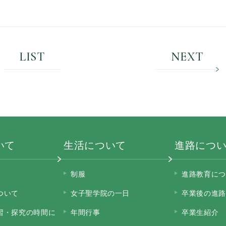
LIST
NEXT
いて
生活について
進路につ
制服
進路教育につ
ついて
女子聖学院の一日
卒業後の進路
習・探究の時間に
年間行事
卒業生紹介