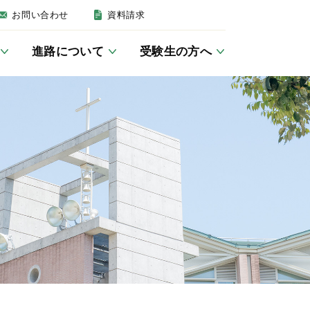
お問い合わせ
資料請求
進路について
受験生の方へ
建学の精神・沿革
英語教育について
女子聖学院の一日
卒業後の進路
募集要項
いじめ防止基本方針
JSG講座／学習室
キリスト教活動
帰国生の方へ
防災
クラブ活動