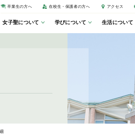
卒業生の方へ
在校生・保護者の方へ
アクセス
女子聖について
学びについて
生活について
女子聖について
学びについて
生活について
進路について
受験生の方へ
校長あいさつ
教科教育
制服
進路教育について
学校説明会
教育の三本柱
総合的な学習・探究の時間につ
年間行事
卒業生紹介
入試結果
いて
キャンパスマップ
生徒会活動
入試Q＆A
JSGラーニングセンター
細