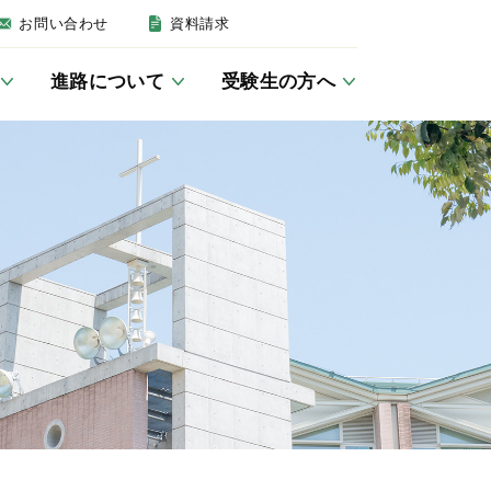
お問い合わせ
資料請求
進路について
受験生の方へ
建学の精神・沿革
英語教育について
女子聖学院の一日
卒業後の進路
募集要項
いじめ防止基本方針
JSG講座／学習室
キリスト教活動
帰国生の方へ
防災
クラブ活動