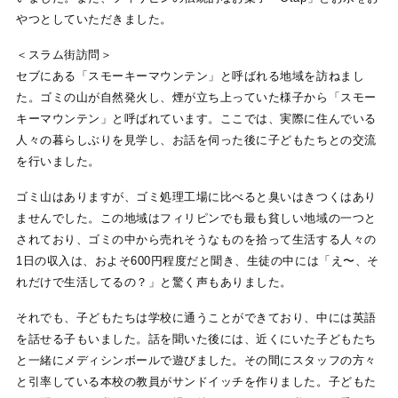
やつとしていただきました。
＜スラム街訪問＞
セブにある「スモーキーマウンテン」と呼ばれる地域を訪ねまし
た。ゴミの山が自然発火し、煙が立ち上っていた様子から「スモー
キーマウンテン」と呼ばれています。ここでは、実際に住んでいる
人々の暮らしぶりを見学し、お話を伺った後に子どもたちとの交流
を行いました。
ゴミ山はありますが、ゴミ処理工場に比べると臭いはきつくはあり
ませんでした。この地域はフィリピンでも最も貧しい地域の一つと
されており、ゴミの中から売れそうなものを拾って生活する人々の
1日の収入は、およそ600円程度だと聞き、生徒の中には「え〜、そ
れだけで生活してるの？」と驚く声もありました。
それでも、子どもたちは学校に通うことができており、中には英語
を話せる子もいました。話を聞いた後には、近くにいた子どもたち
と一緒にメディシンボールで遊びました。その間にスタッフの方々
と引率している本校の教員がサンドイッチを作りました。子どもた