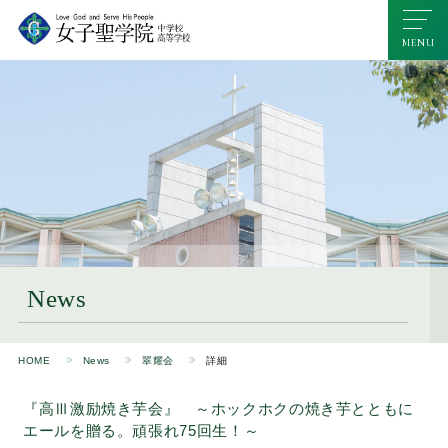
News
HOME
News
翠耀会
詳細
『高Ⅲ激励焼き芋会』 ～ホックホクの焼き芋とともに
エールを贈る。頑張れ75回生！～