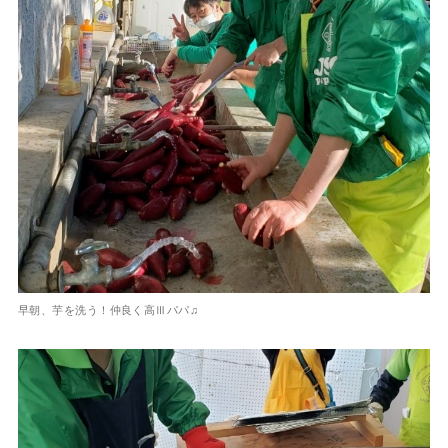
早朝、芋を洗う！仲良く高Ⅲパパ♫