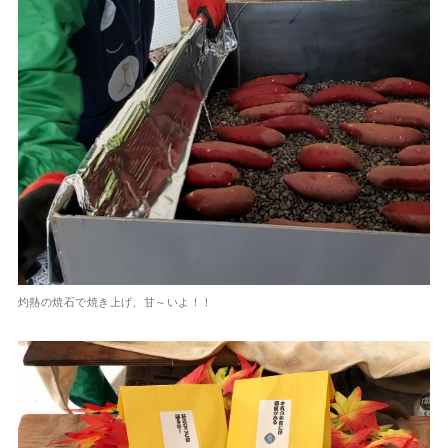
灼熱の焼石で焼き上げ、甘～いよ！！