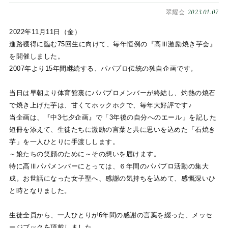
2023.01.07
翠耀会
2022年11月11日（金）
進路獲得に臨む75回生に向けて、毎年恒例の『高Ⅲ激励焼き芋会』
を開催しました。
2007年より15年間継続する、パパプロ伝統の独自企画です。
当日は早朝より体育館裏にパパプロメンバーが終結し、灼熱の焼石
で焼き上げた芋は、甘くてホックホクで、毎年大好評です♪
当企画は、『中3七夕企画』で「3年後の自分へのエール」を記した
短冊を添えて、生徒たちに激励の言葉と共に思いを込めた「石焼き
芋」を一人ひとりに手渡しします。
～娘たちの笑顔のために～その想いを届けます。
特に高Ⅲパパメンバーにとっては、６年間のパパプロ活動の集大
成。お世話になった女子聖へ、感謝の気持ちを込めて、感慨深いひ
と時となりました。
生徒全員から、一人ひとりが6年間の感謝の言葉を綴った、メッセ
ージブックを頂戴しました。