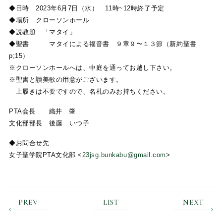
◆日時 2023年6月7日（水） 11時~12時終了予定
◆場所 クローソンホール
◆説教題 「マタイ」
◆聖書 マタイによる福音書 ９章９〜１３節（新約聖書
p;15）
※クローソンホールへは、中庭を通ってお越し下さい。
※聖書と讃美歌の用意がございます。
上履きは不要ですので、名札のみお持ちください。
PTA会長 織井 肇
文化部部長 後藤 いつ子
◆お問合せ先
女子聖学院PTA文化部 <
23jsg.bunkabu@gmail.com
>
PREV
LIST
NEXT