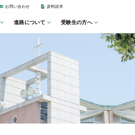
お問い合わせ
資料請求
進路について
受験生の方へ
建学の精神・沿革
英語教育について
女子聖学院の一日
卒業後の進路
募集要項
いじめ防止基本方針
JSG講座／学習室
キリスト教活動
帰国生の方へ
防災
クラブ活動