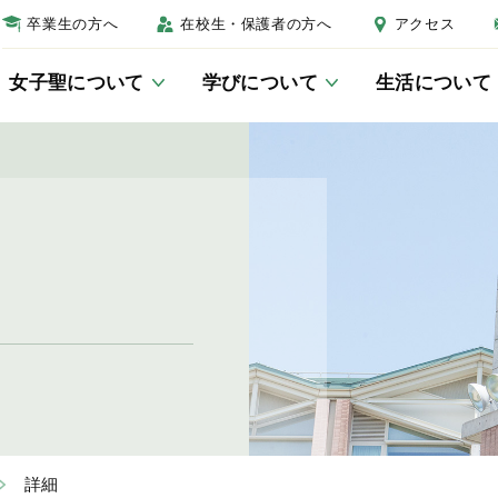
卒業生の方へ
在校生・保護者の方へ
アクセス
女子聖について
学びについて
生活について
女子聖について
学びについて
生活について
進路について
受験生の方へ
校長あいさつ
教科教育
制服
進路教育について
学校説明会
教育の三本柱
総合的な学習・探究の時間につ
年間行事
卒業生紹介
入試結果
いて
キャンパスマップ
生徒会活動
入試Q＆A
JSGラーニングセンター
詳細