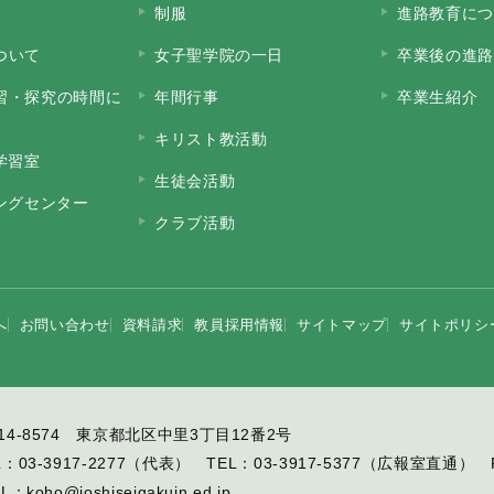
制服
進路教育につ
ついて
女子聖学院の一日
卒業後の進路
習・探究の時間に
年間行事
卒業生紹介
キリスト教活動
学習室
生徒会活動
ニングセンター
クラブ活動
へ
お問い合わせ
資料請求
教員採用情報
サイトマップ
サイトポリシ
14-8574 東京都北区中里3丁目12番2号
L：
03-3917-2277
（代表）
TEL：
03-3917-5377
（広報室直通）
IL：
koho@joshiseigakuin.ed.jp