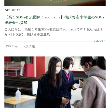
2023.02.13
【高１SDGs有志団体：ecomame】横須賀市小学生のSDGs
発表会へ参加
こんにちは、高校１年生SDGs有志団体ecomameです！私たちは２
月７日(火)に、横須賀市立豊島...
JSG Days
入試情報