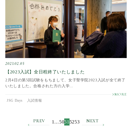
2023.02.05
【2023入試】全日程終了いたしました
2月4日の第5回試験をもちまして、女子聖学院2023入試が全て終了
いたしました。合格された方の入学...
JSG Days
入試情報
PREV
NEXT
1
…
50
51
52
53